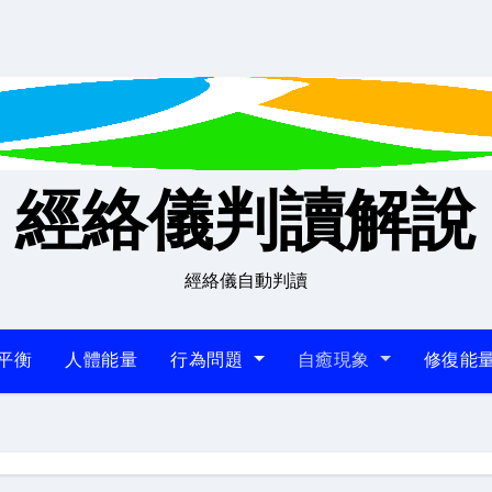
經絡儀判讀解說
經絡儀自動判讀
平衡
人體能量
行為問題
自癒現象
修復能