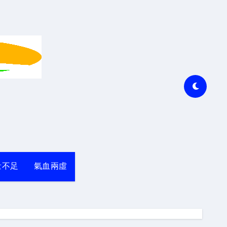
量不足
氣血兩虛