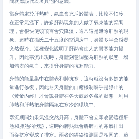
間就應該代表著其他的意義。
當身體處於肝熱時，氣血會充斥於體表，比較不怕冷。
在正常氣溫下，許多肝熱現象的人做了氣束能的腎調
理，會很快使頭頂百會穴降溫，通常這是泄除肝熱的現
象。這時在攝氏二十五度的空調房中，身體多半會感覺
突然變冷。這種變化說明了肝熱會使人的耐寒能力提
升。因此寒流出現時，身體刻意調整為肝熱的狀態，增
加體表的氣血，來提升身體的抗寒能力。
身體的能量集中在體表和肺抗寒，這時就沒有多餘的能
量進行修復，因此冬天身體的自癒機制幾乎是靜止的，
《黃帝內經》才會說身體在冬天處於冬藏的狀態，利用
肺熱和肝熱把身體隔絕在寒冷的環境中。
寒流期間如果氣溫突然升高，身體不會立即改變這種肝
熱和肺熱的狀態，這時的肺熱就會將肺裡的寒氣排出，
而從抗寒變成了排寒。兩者的經絡檢測圖是相同的。這